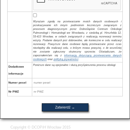
Wyrażam zgodę na przetwarzanie moich danych osobowych i
przekazywanie ich innym podmiotom leczniczym związanym z
procesem diagnostycznym przez Dolnośląskie Centrum Onkologii
Pulmonologii i Hematologii we Wrocławiu, z siedzibą pl. Hirszfelda 12,
53-413 Wrocław, w celach związanych z realizacją rezerwacji terminu
wizyty. Podanie danych jest dobrowolne, ale konieczne w celu realizacji
rezerwacji. Powyższe dane osobowe będą przetwarzane przez czas
niezbędny dla realizacji celu, o którym mowa powyżej, o ile wcześniej
nie zostanie zgłoszony skuteczny sprzeciw. Oświadczam, że
zapoznałem/am się z
informacją dotyczącą przetwarzania danych
osobowych
oraz
polityką prywatności
Poniższe dane są opcjonalne i służą przyśpieszeniu procesu obsługi
Dodatkowe
informacje
Numer pesel
Nr PWZ
Copyright © DCOPiH Wrocław 2015